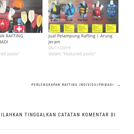
AN RAFTING
Jual Pelampung Rafting | Arung
BADI
Jeram
05/11/2019
red posts"
dalam "Featured posts"
PERLENGKAPAN RAFTING INDIVIDU/PRIBADI
→
SILAHKAN TINGGALKAN CATATAN KOMENTAR DI