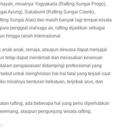
 wilayah, misalnya Yogyakarta (Rafting Sungai Progo),
ngai Ayung), Sukabumi (Rafting Sungai Citarik),
fting Sungai Alas) dan masih banyak lagi tempat wisata
ara penggiat olahraga air, rafting dijadikan sebagai
un hingga ranah Internasional.
ik anak-anak, remaja, ataupun dewasa dapat menjajal
pun tetap dapat menikmati dan merasakan keseruan
s dalam pengawasan/ didampingi professional yang
ebut untuk menghindari hal-hal fatal yang terjadi saat
iko misalnya benturan bebatuan, terjebak arus, dan
tan rafting, ada beberapa hal yang perlu diperhatikan
 berenang, ataupun pengunjung wisata rafting.
 :