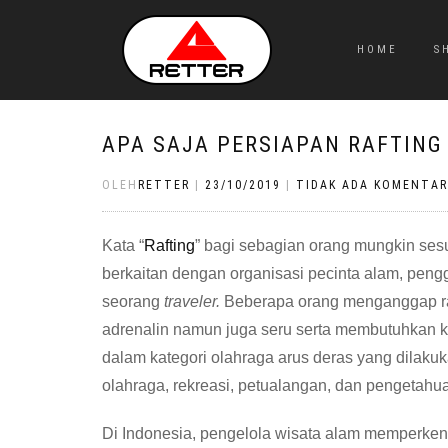
HOME
S
APA SAJA PERSIAPAN RAFTING
OLEH
RETTER
|
23/10/2019
|
TIDAK ADA KOMENTAR
Kata “
Rafting
” bagi sebagian orang mungkin ses
berkaitan dengan organisasi pecinta alam, pengg
seorang
traveler.
Beberapa orang menganggap ra
adrenalin namun juga seru serta membutuhkan ke
dalam kategori olahraga arus deras yang dila
olahraga, rekreasi, petualangan, dan pengetahu
Di Indonesia, pengelola wisata alam memperkenal