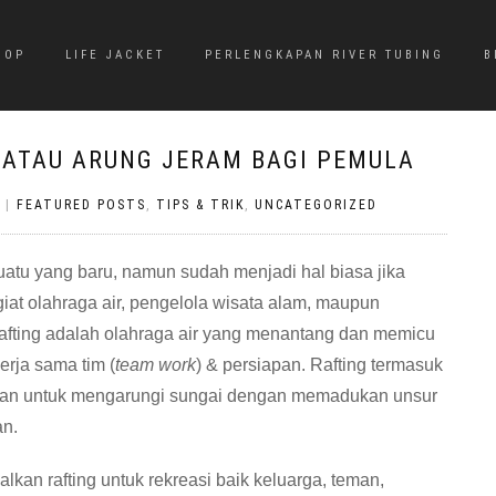
HOP
LIFE JACKET
PERLENGKAPAN RIVER TUBING
B
 ATAU ARUNG JERAM BAGI PEMULA
|
FEATURED POSTS
,
TIPS & TRIK
,
UNCATEGORIZED
uatu yang baru, namun sudah menjadi hal biasa jika
iat olahraga air, pengelola wisata alam, maupun
fting adalah olahraga air yang menantang dan memicu
rja sama tim (
team work
) & persiapan. Rafting termasuk
kukan untuk mengarungi sungai dengan memadukan unsur
an.
kan rafting untuk rekreasi baik keluarga, teman,