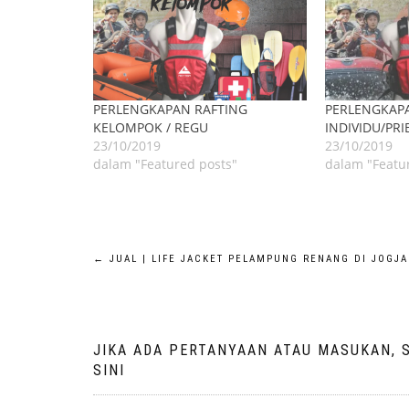
PERLENGKAPAN RAFTING
PERLENGKAP
KELOMPOK / REGU
INDIVIDU/PRI
23/10/2019
23/10/2019
dalam "Featured posts"
dalam "Featu
Navigasi
←
JUAL | LIFE JACKET PELAMPUNG RENANG DI JOGJA
pos
JIKA ADA PERTANYAAN ATAU MASUKAN, 
SINI