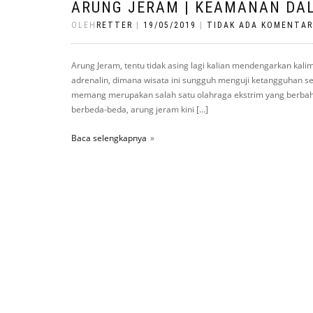
ARUNG JERAM | KEAMANAN DA
OLEH
RETTER
|
19/05/2019
|
TIDAK ADA KOMENTAR
Arung Jeram, tentu tidak asing lagi kalian mendengarkan kal
adrenalin, dimana wisata ini sungguh menguji ketangguhan s
memang merupakan salah satu olahraga ekstrim yang berbahay
berbeda-beda, arung jeram kini […]
Baca selengkapnya