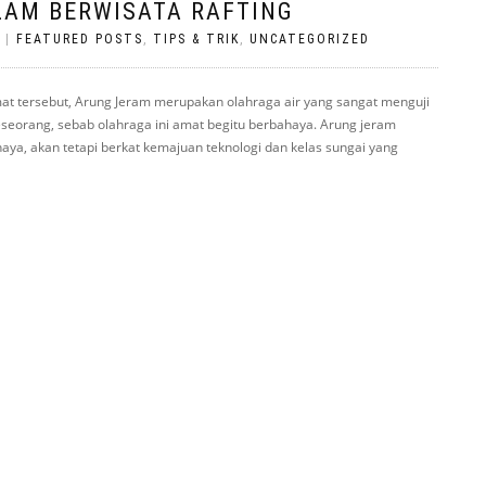
LAM BERWISATA RAFTING
|
FEATURED POSTS
,
TIPS & TRIK
,
UNCATEGORIZED
imat tersebut, Arung Jeram merupakan olahraga air yang sangat menguji
eseorang, sebab olahraga ini amat begitu berbahaya. Arung jeram
a, akan tetapi berkat kemajuan teknologi dan kelas sungai yang