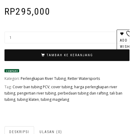
RP
295,000
ADD T
WISHL
TAMBAH KE KERANJANG
COMPARE
Kategori:
Perlengkapan River Tubing
,
Retter Watersports
Tag:
Cover ban tubing PCV
,
cover tubing
,
harga perlengkapan river
tubing
,
pengertian river tubing
,
perbedaan tubing dan rafting
,
tali ban
tubing
,
tubing klaten
,
tubing magelang
DESKRIPSI
ULASAN (0)