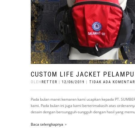
CUSTOM LIFE JACKET PELAMPU
OLEH
RETTER
|
12/06/2019
|
TIDAK ADA KOMENTAR
Pada bulan maret kemaren kami ucapkan kepada PT. SUMBER S
kami. Pada bulan ini juga kami berterimakasih atas orderanny
desain dengan bersungguh-sungguh dengan hasil yang memuaska
Baca selengkapnya