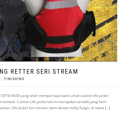
NG RETTER SERI STREAM
|
FINISHING
ETIA BUDI yang telah mempercayai kami untuk custom life jacket
a kembali. Custom Life jacket kali ini merupakan produk yang kami
n. Life Jacket Seri stream, kami desain multy fungsi, di mana […]