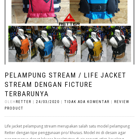
PELAMPUNG STREAM / LIFE JACKET
STREAM DENGAN FICTURE
TERBARUNYA
OLEH
RETTER
|
24/03/2020
|
TIDAK ADA KOMENTAR
|
REVIEW
PRODUCT
Life jacket pelampung stream merupakan salah satu model pelampung
Retter dengan tipe penggunaan pro/ khusus. Model ini di desain agar