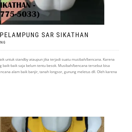
T/PELAMPUNG SAR SIKATHAN
ING
k untuk standby ataupun jika terjadi suatu musibah/bencana. Karena
g baik-baik saja belum tentu besok. Musibah/bencana tersebut bisa
ana alam baik banjir, tanah longsor, gunung meletus dll. Oleh karena