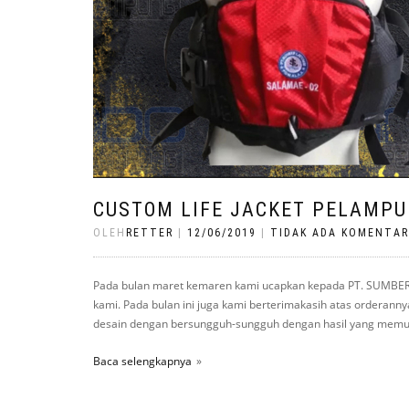
CUSTOM LIFE JACKET PELAMPU
OLEH
RETTER
|
12/06/2019
|
TIDAK ADA KOMENTAR
Pada bulan maret kemaren kami ucapkan kepada PT. SUMBER S
kami. Pada bulan ini juga kami berterimakasih atas orderanny
desain dengan bersungguh-sungguh dengan hasil yang memuaska
Baca selengkapnya