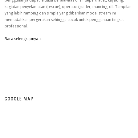
penggunanya dapat leluasa beraktivitas di air seperti atlet, kayaking,
kegiatan penyelamatan (rescue), operator/guider, mancing, dll. Tampilan
yang lebih ramping dan simple yang diberikan model stream ini
memudahkan pergerakan sehingga cocok untuk penggunaan tingkat
professional.
Baca selengkapnya
GOOGLE MAP