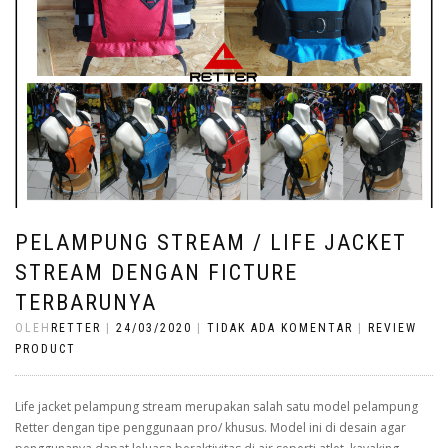
PELAMPUNG STREAM / LIFE JACKET
STREAM DENGAN FICTURE
TERBARUNYA
OLEH
RETTER
|
24/03/2020
|
TIDAK ADA KOMENTAR
|
REVIEW
PRODUCT
Life jacket pelampung stream merupakan salah satu model pelampung
Retter dengan tipe penggunaan pro/ khusus. Model ini di desain agar