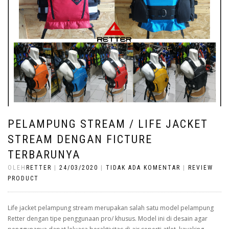
PELAMPUNG STREAM / LIFE JACKET
STREAM DENGAN FICTURE
TERBARUNYA
OLEH
RETTER
|
24/03/2020
|
TIDAK ADA KOMENTAR
|
REVIEW
PRODUCT
Life jacket pelampung stream merupakan salah satu model pelampung
Retter dengan tipe penggunaan pro/ khusus. Model ini di desain agar