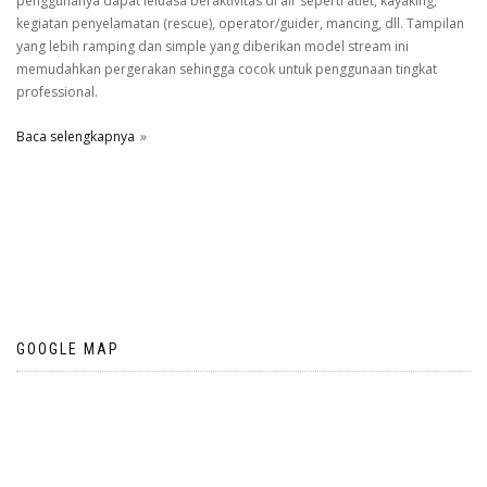
penggunanya dapat leluasa beraktivitas di air seperti atlet, kayaking,
kegiatan penyelamatan (rescue), operator/guider, mancing, dll. Tampilan
yang lebih ramping dan simple yang diberikan model stream ini
memudahkan pergerakan sehingga cocok untuk penggunaan tingkat
professional.
Baca selengkapnya
GOOGLE MAP